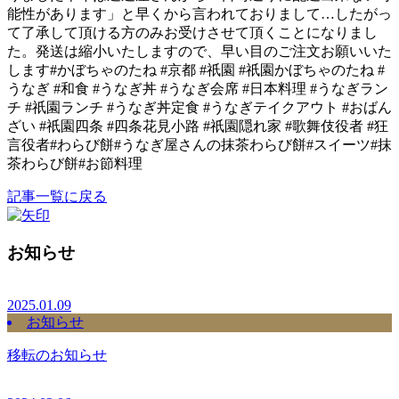
能性があります」と早くから言われておりまして…したがっ
て了承して頂ける方のみお受けさせて頂くことになりまし
た。発送は縮小いたしますので、早い目のご注文お願いいた
します#かぼちゃのたね #京都 #祇園 #祇園かぼちゃのたね #
うなぎ #和食 #うなぎ丼 #うなぎ会席 #日本料理 #うなぎラン
チ #祇園ランチ #うなぎ丼定食 #うなぎテイクアウト #おばん
ざい #祇園四条 #四条花見小路 #祇園隠れ家 #歌舞伎役者 #狂
言役者#わらび餅#うなぎ屋さんの抹茶わらび餅#スイーツ#抹
茶わらび餅#お節料理
記事一覧に戻る
お知らせ
2025.01.09
お知らせ
移転のお知らせ